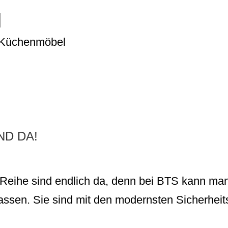
H
on Küchenmöbel
WORT:
LK
ND DA!
Reihe sind endlich da, denn bei BTS kann man
lassen. Sie sind mit den modernsten Sicherhei