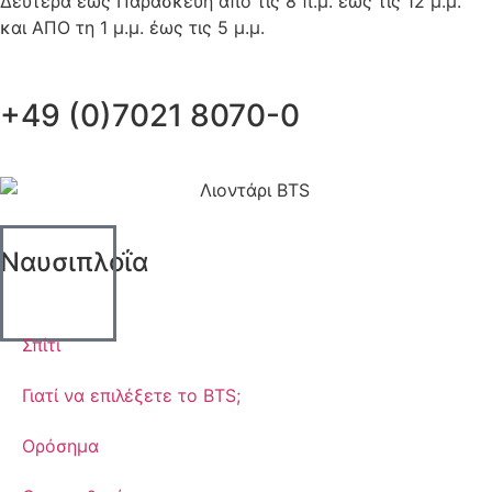
Δευτέρα έως Παρασκευή από τις 8 π.μ. έως τις 12 μ.μ.
και ΑΠΟ τη 1 μ.μ. έως τις 5 μ.μ.
+49 (0)7021 8070-0
Ναυσιπλοΐα
Σπίτι
Γιατί να επιλέξετε το BTS;
Ορόσημα