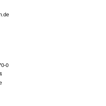
n.de
70-0
4
e