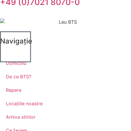
+49 (0)7021 8070-0
Navigație
Domiciliu
De ce BTS?
Repere
Locațiile noastre
Arhiva stirilor
Ce facem